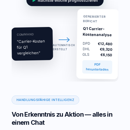
▶
Nächste Woche prognostizieren
GENERIERTER
BERICHT
Q1 Carrier-
Kostenanalyse
COMMAND
“Carrier-Kosten
DPD
€12,480
AUTOMATISCH
für Q1
DHL
€9,320
ERSTELLT
vergleichen”
GLS
€6,150
PDF
herunterladen
HANDLUNGSFÄHIGE INTELLIGENZ
Von Erkenntnis zu Aktion — alles in
einem Chat