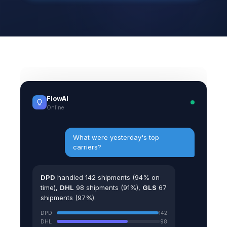
FlowAI
Online
What were yesterday's top
carriers?
DPD
handled 142 shipments (94% on
time),
DHL
98 shipments (91%),
GLS
67
shipments (97%).
DPD
142
DHL
98