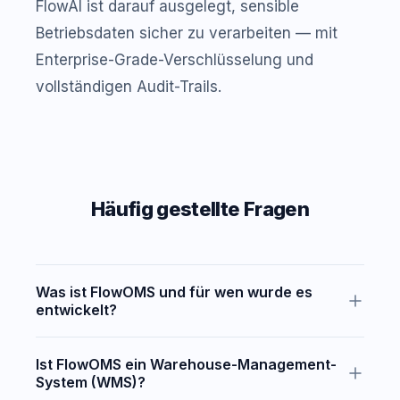
FlowAI ist darauf ausgelegt, sensible
Betriebsdaten sicher zu verarbeiten — mit
Enterprise-Grade-Verschlüsselung und
vollständigen Audit-Trails.
Häufig gestellte Fragen
Was ist FlowOMS und für wen wurde es
entwickelt?
FlowOMS wurde speziell für Third-Party-Logistics-
Ist FlowOMS ein Warehouse-Management-
Anbieter entwickelt, die ihren Betrieb zentralisieren,
System (WMS)?
die Transparenz für ihre Kunden erhöhen und effizient