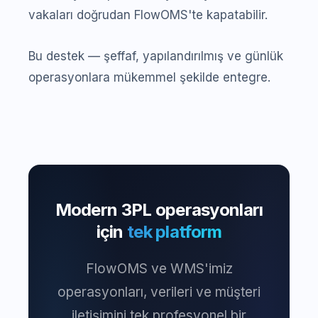
vakaları doğrudan FlowOMS'te kapatabilir.
Bu destek — şeffaf, yapılandırılmış ve günlük
operasyonlara mükemmel şekilde entegre.
Modern 3PL operasyonları
için
tek platform
FlowOMS ve WMS'imiz
operasyonları, verileri ve müşteri
iletişimini tek profesyonel bir