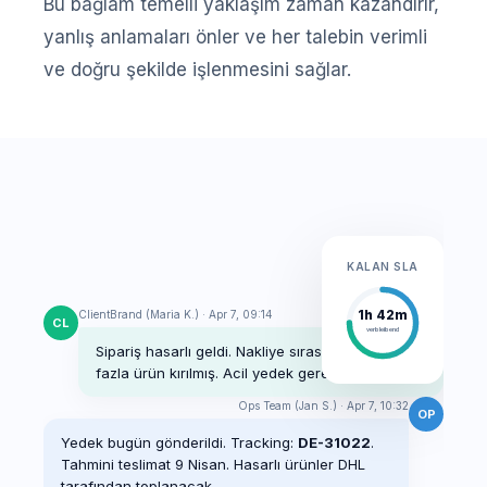
Bu bağlam temelli yaklaşım zaman kazandırır,
yanlış anlamaları önler ve her talebin verimli
ve doğru şekilde işlenmesini sağlar.
KALAN SLA
ClientBrand (Maria K.) · Apr 7, 09:14
1h 42m
CL
verbleibend
Sipariş hasarlı geldi. Nakliye sırasında birden
fazla ürün kırılmış. Acil yedek gerekli.
Ops Team (Jan S.) · Apr 7, 10:32
OP
Yedek bugün gönderildi. Tracking:
DE-31022
.
Tahmini teslimat 9 Nisan. Hasarlı ürünler DHL
tarafından toplanacak.