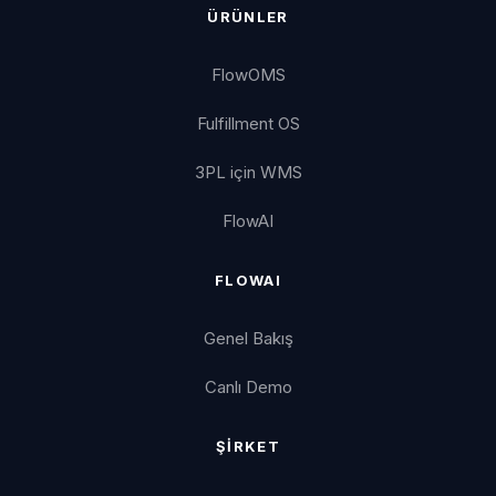
ÜRÜNLER
FlowOMS
Fulfillment OS
3PL için WMS
FlowAI
FLOWAI
Genel Bakış
Canlı Demo
ŞIRKET