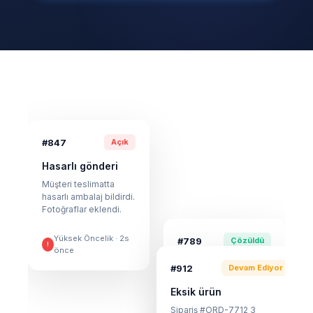
#847
Açık
Hasarlı gönderi
Müşteri teslimatta
hasarlı ambalaj bildirdi.
Fotoğraflar eklendi.
Yüksek Öncelik · 2s
#789
Çözüldü
!
önce
Öncelikli iade
#912
Devam Ediyor
İade işlendi ve geri
Eksik ürün
ödeme yapıldı. Müşteri
memnuniyetini
Sipariş #ORD-7712 3