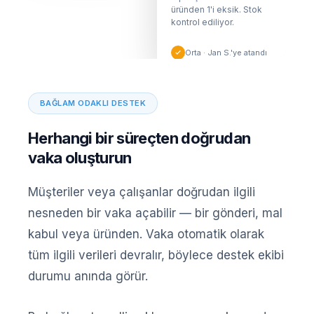
onayladı.
üründen 1'i eksik. Stok
kontrol ediliyor.
Kapatıldı · 1g önce
Orta · Jan S.'ye atandı
BAĞLAM ODAKLI DESTEK
Herhangi bir süreçten doğrudan
vaka oluşturun
Müşteriler veya çalışanlar doğrudan ilgili
nesneden bir vaka açabilir — bir gönderi, mal
kabul veya üründen. Vaka otomatik olarak
tüm ilgili verileri devralır, böylece destek ekibi
durumu anında görür.