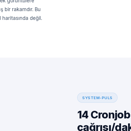
ek görüntülere
 bir rakamdır. Bu
 haritasında değil.
SYSTEM-PULS
14 Cronjob
çağrısı/da