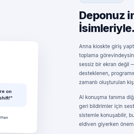
Deponuz ins
İsimleriyle
Anna kioskte giriş ya
toplama görevindeysin. 
sessiz bir ekran değil
desteklenen, programı
zamanlı oluşturulan kişis
're on
hift!"
AI konuşma tanıma diğ
geri bildirimler için s
sistemle konuşabilir, 
tman
eldiven giyerken önemli