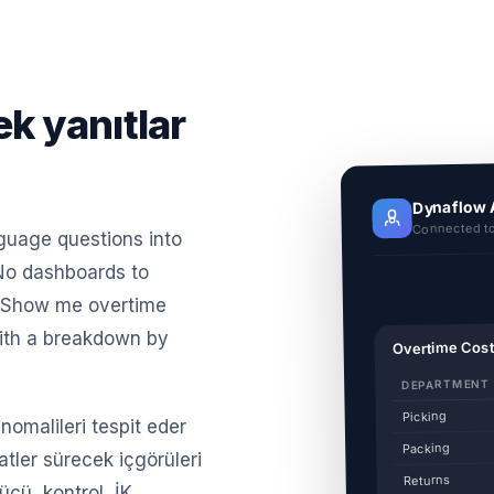
ek yanıtlar
Dynaflow A
Connected to 
nguage questions into
 No dashboards to
e "Show me overtime
with a breakdown by
Overtime Cos
DEPARTMENT
Picking
anomalileri tespit eder
Packing
tler sürecek içgörüleri
Returns
ücü, kontrol, İK,