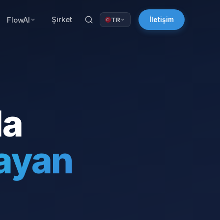
Şirket
FlowAI
İletişim
TR
da
rayan