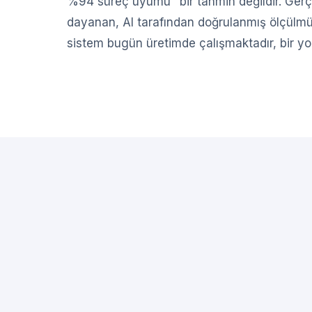
%94 süreç uyumu" bir tahmin değildir. Gerç
dayanan, AI tarafından doğrulanmış ölçülmüş
sistem bugün üretimde çalışmaktadır, bir yol