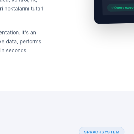
Query execu
 noktalarını tutarlı
ntation. It's an
ive data, performs
 in seconds.
SPRACHSYSTEM