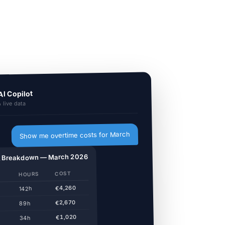
I Copilot
live data
Show me overtime costs for March
t Breakdown — March 2026
COST
HOURS
€4,260
142h
€2,670
89h
€1,020
34h