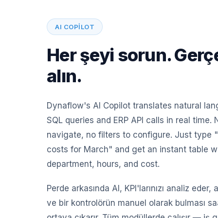
AI COPILOT
Her şeyi sorun. Gerç
alın.
Dynaflow's AI Copilot translates natural la
SQL queries and ERP API calls in real time.
navigate, no filters to configure. Just typ
costs for March" and get an instant table 
department, hours, and cost.
Perde arkasında AI, KPI'larınızı analiz eder, 
ve bir kontrolörün manuel olarak bulması saa
ortaya çıkarır. Tüm modüllerde çalışır — iş g