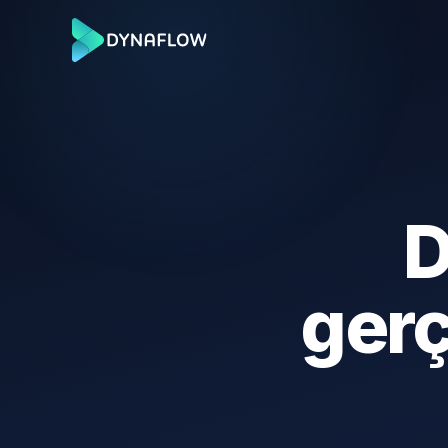
D
ger