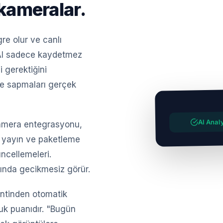
kameralar.
re olur ve canlı
. AI sadece kaydetmez
i gerektiğini
 ve sapmaları gerçek
Correct
LIVE
AI Anal
 kamera entegrasyonu,
ı yayın ve paketleme
ncellemeleri.
arında gecikmesiz görür.
entinden otomatik
uk puanıdır. "Bugün