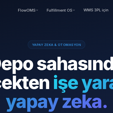
WMS 3PL için
FlowOMS
Fulfillment OS
YAPAY ZEKA & OTOMASYON
epo sahasın
çekten
işe ya
yapay zeka.