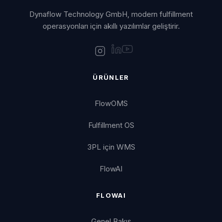
Dynaflow Technology GmbH, modern fulfillment
operasyonları için akıllı yazılımlar geliştirir.
ÜRÜNLER
FlowOMS
Fulfillment OS
3PL için WMS
FlowAI
FLOWAI
Genel Bakış