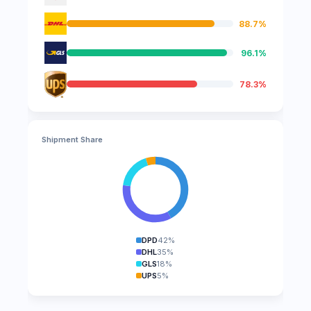
88.7%
96.1%
78.3%
Shipment Share
DPD
42%
DHL
35%
GLS
18%
UPS
5%