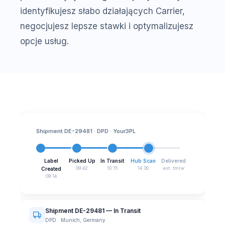
identyfikujesz słabo działających Carrier,
negocjujesz lepsze stawki i optymalizujesz
opcje usług.
Shipment DE-29481 · DPD · Your3PL
Label
Picked Up
In Transit
Hub Scan
Delivered
09:42
10:15
14:30
est. tmrw
Created
09:14
Shipment DE-29481 — In Transit
DPD · Munich, Germany