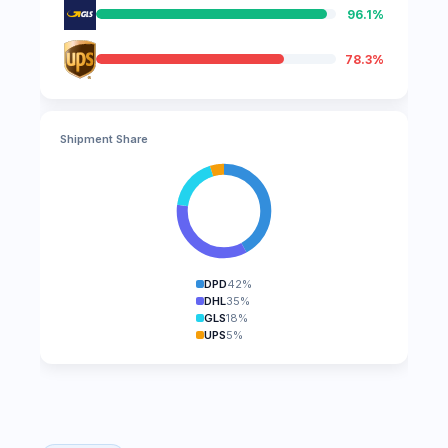
96.1%
78.3%
Shipment Share
DPD
42%
DHL
35%
GLS
18%
UPS
5%