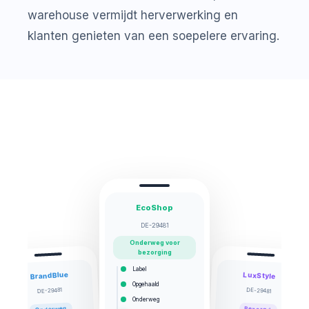
warehouse vermijdt herverwerking en
klanten genieten van een soepelere ervaring.
EcoShop
DE-29481
Onderweg voor
bezorging
Label
BrandBlue
LuxStyle
Opgehaald
DE-29481
DE-29481
Onderweg