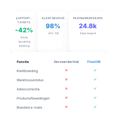
SUPPORT-
PAGINAWEERGAVEN
KLANTBEHOUD
TICKETS
24.8k
98%
-42%
Deze maand
+6% YoY
Sinds
lancering
tracking
Functie
Vervoerderlink
FlowOMS
Klantbranding
Warehousestatus
Adrescorrectie
Productafbeeldingen
Branded e-mails