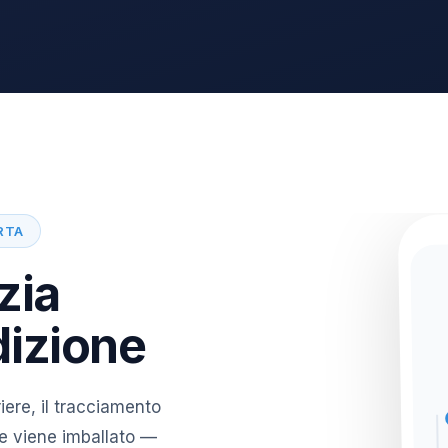
RTA
zia
dizione
iere, il tracciamento
e viene imballato —