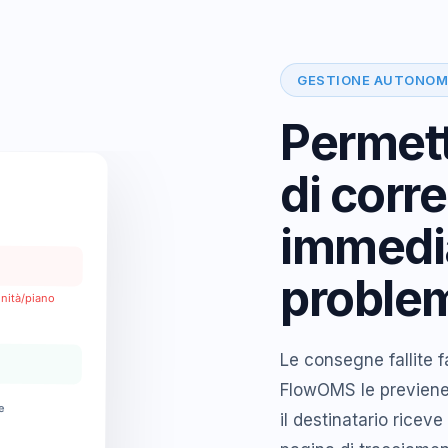
GESTIONE AUTONOM
Permett
di corr
immedi
problem
nità/piano
Le consegne fallite 
FlowOMS le previene.
e
il destinatario ricev