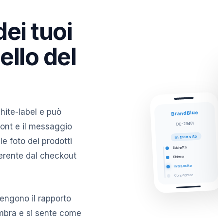
dei tuoi
ello del
hite-label e può
BrandBlue
DE-29481
 font e il messaggio
In transito
le foto dei prodotti
Etichetta
erente dal checkout
Ritirato
In transito
Consegnato
ntengono il rapporto
 sembra e si sente come