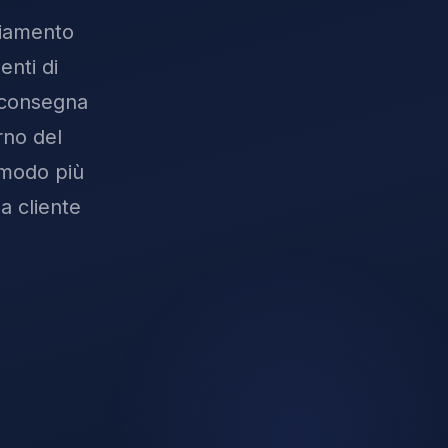
ciamento
nti di
i consegna
erno del
 modo più
a cliente