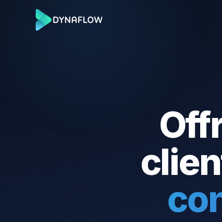
Offr
clien
co