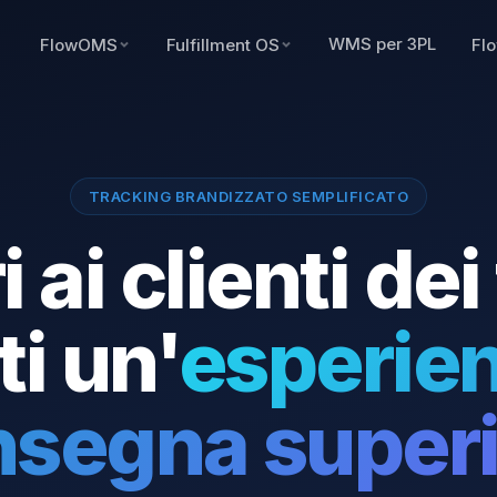
WMS per 3PL
FlowOMS
Fulfillment OS
Fl
TRACKING BRANDIZZATO SEMPLIFICATO
i ai clienti dei
ti un'
esperien
nsegna superi