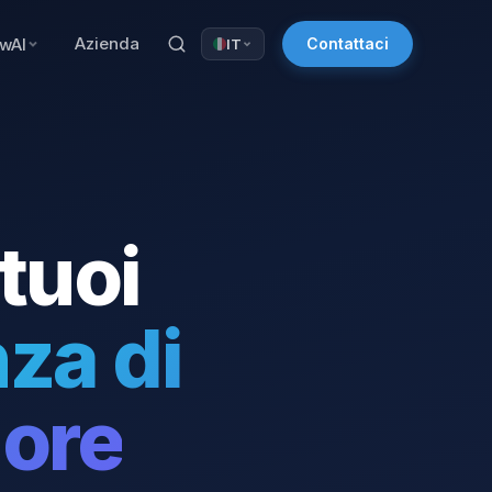
Azienda
owAI
Contattaci
IT
 tuoi
za di
ore