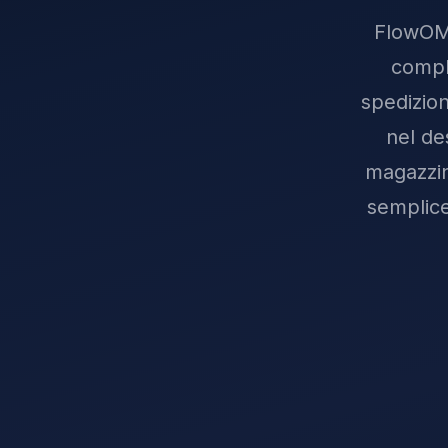
FlowOMS
compl
spedizion
nel des
magazzin
semplice