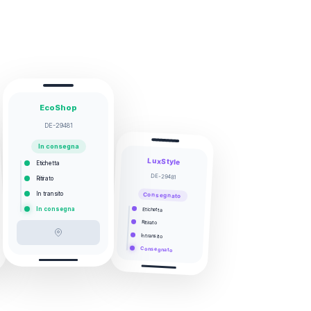
EcoShop
DE-29481
In consegna
LuxStyle
Etichetta
DE-29481
Ritirato
In transito
Consegnato
In consegna
Etichetta
Ritirato
In transito
Consegnato