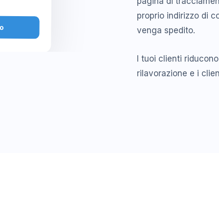
pagina di tracciament
proprio indirizzo di
to
venga spedito.
I tuoi clienti riducono
rilavorazione e i clie