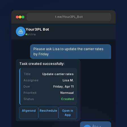
t.me/Your3PL_Bot
Your3PL Bot
online
Please ask Lisa to update the carrier rates
by Friday
Task created successfully:
Title
Update carrier rates
Assignee
Lisa M.
Due
Friday, Apr 11
Prioriteit
Normaal
Status
Created
Afgerond
Reschedule
Open in
App