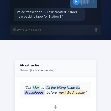
0:12
Voice transcribed → Task created: “Order
new packing tape for Station 3”
Write a message...
AI-extractie
Natuurlijke taalverwerking
“Tell
Max
to
fix the billing issue for
FreshFoods
before
next Wednesday
”