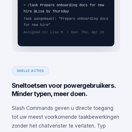
>
/task Prepare onboarding docs for new
hire @Lisa by Thursday
Taak aangemaakt: “Prepare onboarding docs
for new hire”
Assigned to: Lisa M. | Due: Thu, Apr 10
SNELLE ACTIES
Sneltoetsen voor powergebruikers.
Minder typen, meer doen.
Slash Commands geven u directe toegang
tot uw meest voorkomende taakbewerkingen
zonder het chatvenster te verlaten. Typ