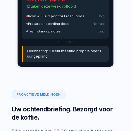
12 taken deze week voltooid
Review SLA report for FreshFoods
Hoog
Prepare onboarding docs
Normaal
Team standup notes
Laag
- - - 1 uur later - - -
Herinnering: “Client meeting prep” is over 1
uur gepland
PROACTIEVE MELDINGEN
Uw ochtendbriefing. Bezorgd voor
de koffie.