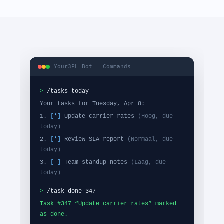
Your3PL Bot — Commands
>
/tasks today
Your tasks for Tuesday, Apr 8:
1.
[*]
Update carrier rates
(Hoog, due
today)
2.
[*]
Review SLA report
(Normaal, due
today)
3.
[ ]
Team standup notes
(Laag, due
today)
>
/task done 347
Task #347 “Update carrier rates” marked
as done.