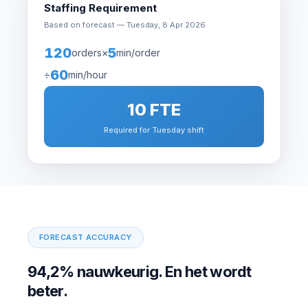
Staffing Requirement
Based on forecast — Tuesday, 8 Apr 2026
120
5
orders
×
min/order
60
÷
min/hour
10 FTE
Required for Tuesday shift
FORECAST ACCURACY
94,2% nauwkeurig. En het wordt
beter.