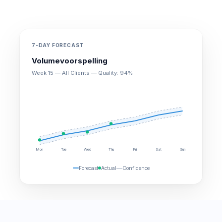
7-DAY FORECAST
Volumevoorspelling
Week 15 — All Clients — Quality: 94%
Mon
Tue
Wed
Thu
Fri
Sat
Sun
Forecast
Actual
Confidence