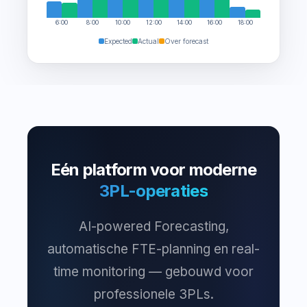
6:00
8:00
10:00
12:00
14:00
16:00
18:00
Expected
Actual
Over forecast
Eén platform voor moderne
3PL-operaties
AI-powered Forecasting,
automatische FTE-planning en real-
time monitoring — gebouwd voor
professionele 3PLs.