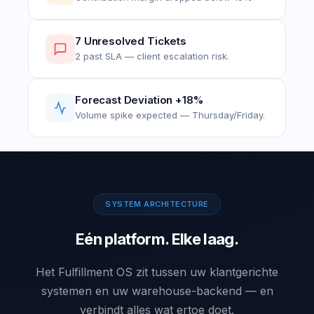
7 Unresolved Tickets
2 past SLA — client escalation risk.
Forecast Deviation +18%
Volume spike expected — Thursday/Friday.
SYSTEM ARCHITECTURE
Eén platform. Elke laag.
Het Fulfillment OS zit tussen uw klantgerichte
systemen en uw warehouse-backend — en
verbindt alles wat ertoe doet.