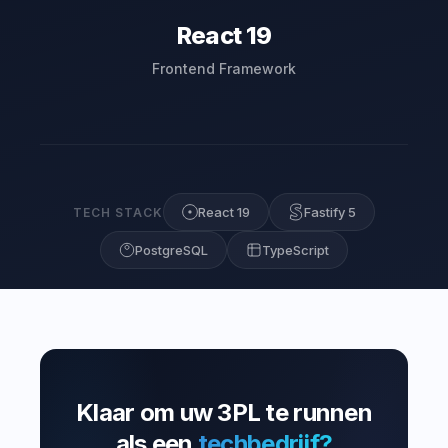
React 19
Frontend Framework
React 19
Fastify 5
TECH STACK
PostgreSQL
TypeScript
Klaar om uw 3PL te runnen
als een
techbedrijf?