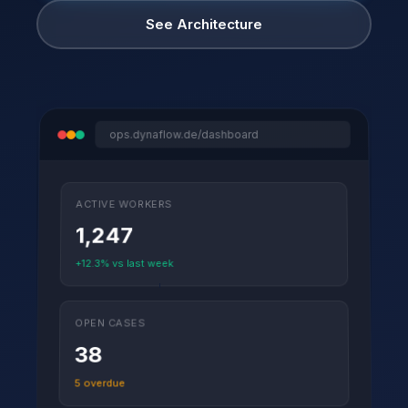
See Architecture
ops.dynaflow.de/dashboard
ACTIVE WORKERS
1,247
+12.3% vs last week
OPEN CASES
38
5 overdue