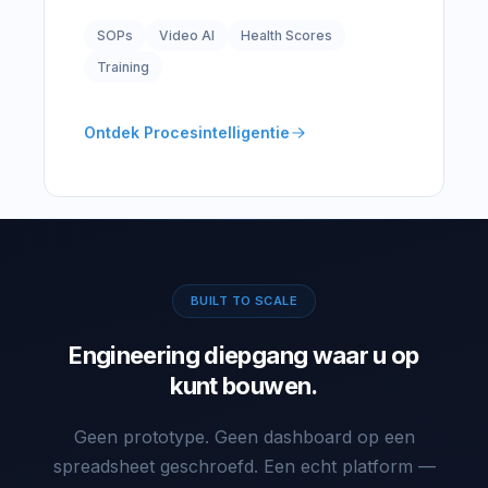
SOPs
Video AI
Health Scores
Training
Ontdek Procesintelligentie
BUILT TO SCALE
Engineering diepgang waar u op
kunt bouwen.
Geen prototype. Geen dashboard op een
spreadsheet geschroefd. Een echt platform —