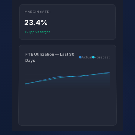
MARGIN (MTD)
23.4%
+2.1pp vs target
FTE Utilization — Last 30
Actual
Forecast
Days