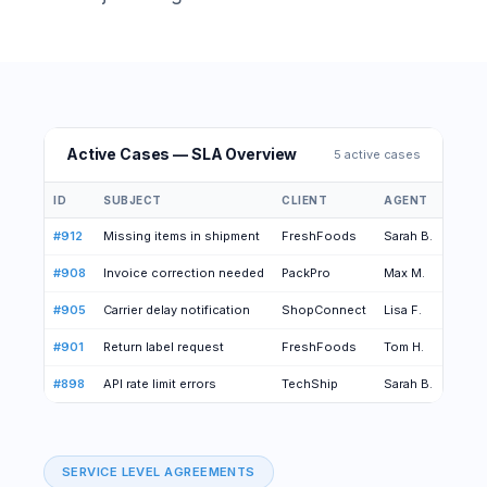
Active Cases — SLA Overview
5 active cases
ID
SUBJECT
CLIENT
AGENT
SLA 
#912
Missing items in shipment
FreshFoods
Sarah B.
#908
Invoice correction needed
PackPro
Max M.
#905
Carrier delay notification
ShopConnect
Lisa F.
Breac
#901
Return label request
FreshFoods
Tom H.
#898
API rate limit errors
TechShip
Sarah B.
SERVICE LEVEL AGREEMENTS