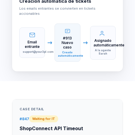
Creación automática de tickets
Los emails entrantes se convierten en tickets
accionables
#913
Asignado
Email
Nuevo
automáticamente
entrante
caso
A la agente
support@your3pl.com
Creado
Sarah
automáticamente
CASE DETAIL
#847
Waiting for IT
ShopConnect API Timeout