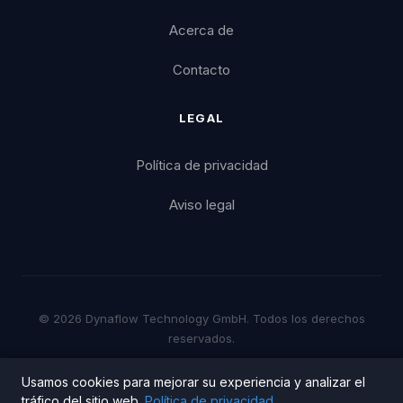
Acerca de
Contacto
LEGAL
Política de privacidad
Aviso legal
© 2026 Dynaflow Technology GmbH. Todos los derechos
reservados.
Configuración de cookies
Política de privacidad
Usamos cookies para mejorar su experiencia y analizar el
tráfico del sitio web.
Política de privacidad