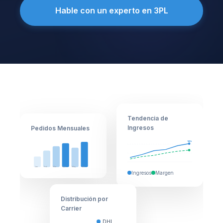
Hable con un experto en 3PL
Tendencia de
Ingresos
Pedidos Mensuales
148k
Jan
Feb
Mar
Apr
May
Jun
Ingresos
Margen
Distribución por
Carrier
DHL