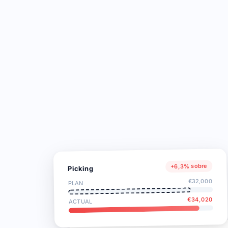
+6,3% sobre
Picking
€32,000
PLAN
€34,020
ACTUAL