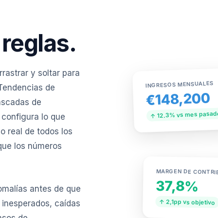
reglas.
rastrar y soltar para
INGRESOS MENSUALES
 Tendencias de
€148,200
cascadas de
↑ 12.3% vs mes pasad
 configura lo que
o real de todos los
que los números
MARGEN DE CONTRI
37,8%
omalías antes de que
↑ 2,1pp vs objetivo
 inesperados, caídas