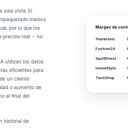
 sola vista. El
e empaquetado masivo
Margen de contr
al, por lo que los
 precios real -- no
Yourbrand
Fashion24
SportDirect
 utilizan los datos
HomeStyle
más eficientes para
TechShop
 de un cliente
idad o aumento de
o al final del
 historial de