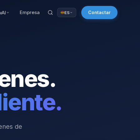
Empresa
wAI
Contactar
ES
enes.
iente.
genes de