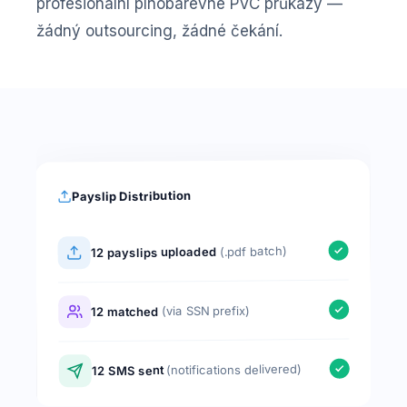
profesionální plnobarevné PVC průkazy —
žádný outsourcing, žádné čekání.
Payslip Distribution
(.pdf batch)
12 payslips uploaded
(via SSN prefix)
12 matched
(notifications delivered)
12 SMS sent