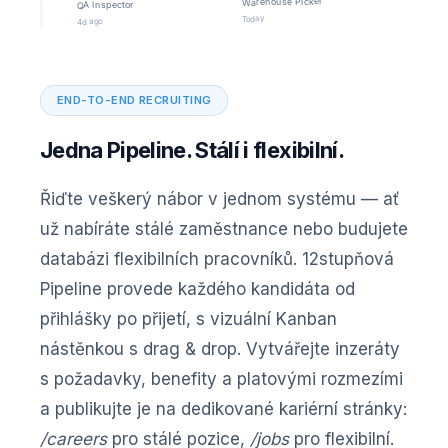
Warehouse Picker
QA Inspector
Today
4d ago
END-TO-END RECRUITING
Jedna Pipeline. Stálí i flexibilní.
Řiďte veškerý nábor v jednom systému — ať
už nabíráte stálé zaměstnance nebo budujete
databázi flexibilních pracovníků. 12stupňová
Pipeline provede každého kandidáta od
přihlášky po přijetí, s vizuální Kanban
nástěnkou s drag & drop. Vytvářejte inzeráty
s požadavky, benefity a platovými rozmezími
a publikujte je na dedikované kariérní stránky:
/careers
pro stálé pozice,
/jobs
pro flexibilní.