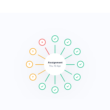
?
Assignment
?
Thu 10 Apr
?
8 Confirmed
3 Pending
1 Declined