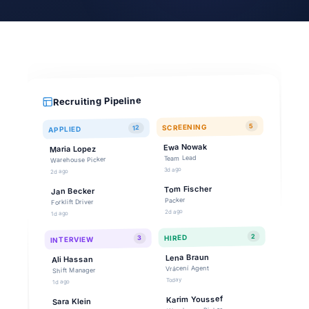
Recruiting Pipeline
5
SCREENING
12
APPLIED
Ewa Nowak
Maria Lopez
Team Lead
Warehouse Picker
3d ago
2d ago
Tom Fischer
Jan Becker
Packer
Forklift Driver
2d ago
1d ago
2
HIRED
3
INTERVIEW
Lena Braun
Ali Hassan
Vrácení Agent
Shift Manager
Today
1d ago
Karim Youssef
Sara Klein