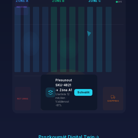
ZONE A
ZONE B
ZONE C
LIVE
INBOUND
Přesunout
SKU-4821
→ Zóna A1
Schválit
Ušetřete 12
min/den ·
RETURNS
PACKING
SHIPPING
Vzdálenost
-81%
Prozkoumát Digital Twin