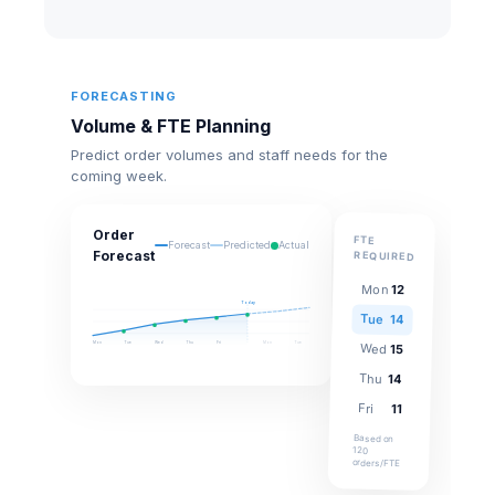
FORECASTING
Volume & FTE Planning
Predict order volumes and staff needs for the
coming week.
Order
FTE
Forecast
Predicted
Actual
Forecast
REQUIRED
Mon
12
Today
Tue
14
Mon
Tue
Wed
Thu
Fri
Mon
Tue
Wed
15
Thu
14
Fri
11
Based on
120
orders/FTE