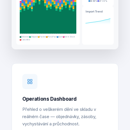
DE 66%
AT 33%
Import Trend
Delivered
Shipped
Packed
Pick&Pack
Open
Not in Stock
Cancelled
Operations Dashboard
Přehled o veškerém dění ve skladu v
reálném čase — objednávky, zásoby,
vychystávání a průchodnost.