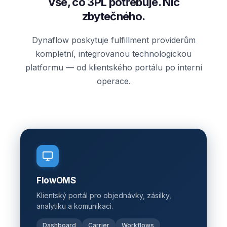
Vše, co 3PL potřebuje. Nic
zbytečného.
Dynaflow poskytuje fulfillment providerům
kompletní, integrovanou technologickou
platformu — od klientského portálu po interní
operace.
FlowOMS
Klientský portál pro objednávky, zásilky,
analytiku a komunikaci.
Dashboard
Carrier
Workflows