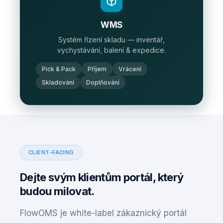
WMS
Systém řízení skladu — inventář,
vychystávání, balení & expedice.
Pick & Pack
Příjem
Vrácení
Skladování
Doplňování
CLIENT-FACING
Dejte svým klientům portál, který
budou milovat.
FlowOMS je white-label zákaznický portál