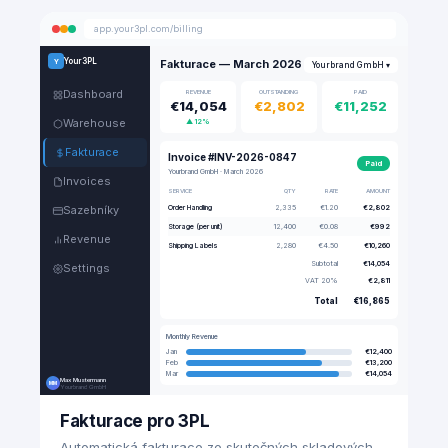
app.your3pl.com/billing
Your3PL
Y
Fakturace — March 2026
Yourbrand GmbH ▾
Dashboard
REVENUE
OUTSTANDING
PAID
€14,054
€2,802
€11,252
Warehouse
▲ 12%
Fakturace
Invoice #INV-2026-0847
Paid
Yourbrand GmbH · March 2026
Invoices
SERVICE
QTY
RATE
AMOUNT
Sazebníky
Order Handling
2,335
€1.20
€2,802
Storage (per unit)
12,400
€0.08
€992
Revenue
Shipping Labels
2,280
€4.50
€10,260
Subtotal
€14,054
Settings
VAT 20%
€2,811
Total
€16,865
Monthly Revenue
Jan
€12,400
Feb
€13,200
Mar
€14,054
Max Mustermann
MM
Yourbrand GmbH
Fakturace pro 3PL
Automatická fakturace ze skutečných skladových