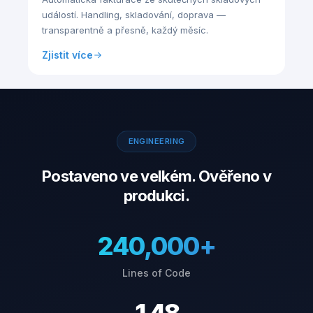
událostí. Handling, skladování, doprava —
transparentně a přesně, každý měsíc.
Zjistit více
ENGINEERING
Postaveno ve velkém. Ověřeno v
produkci.
240,000+
Lines of Code