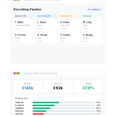
Recruiting Pipeline
23 candidates
Applied (10)
Screening (5)
Interview (3)
Hired (2)
T. Maier
L. Bauer
R. Huber
M. Lang
Warehouse Helper
Picker
Team Lead
Picker
2d ago
5d ago
Yesterday
Today
S. Fischer
K. Novak
P. Gruber
A. Berger
Packer
Driver
Packer
Packer
1d ago
3d ago
3d ago
2d ago
app.your3pl.com/controlling
Revenue
Labor Cost
Margin
€148k
€92k
37.8%
Margin by Client
Yourbrand
42%
Fashion24
35%
SportDirect
28%
HomeStyle
22%
TechShop
18%