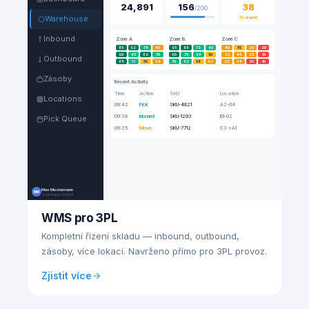
24,891
156
38
/200
Warehouse
12 urgent
Inbound
Zone A
Zone B
Zone C
85
92
78
45
95
88
72
60
40
55
30
20
90
65
82
70
80
75
68
50
35
45
25
15
Outbound
88
73
55
38
70
62
58
42
28
38
20
10
Zásoby
Recent Activity
Time
Action
SKU
Location
Locations
09:42
Pick
SKU-4821
A2-04
09:38
Inbound
SKU-1293
B1-02
Pick Queue
09:35
Move
SKU-7712
C3→A1
Max Mustermann
MM
Yourbrand GmbH
WMS pro 3PL
Kompletní řízení skladu — inbound, outbound,
zásoby, více lokací. Navrženo přímo pro 3PL provoz.
Zjistit více