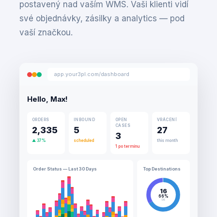
postavený nad vaším WMS. Vaši klienti vidí
své objednávky, zásilky a analytics — pod
vaší značkou.
app.your3pl.com/dashboard
Hello, Max!
ORDERS
INBOUND
OPEN
VRÁCENÍ
CASES
2,335
5
27
3
▲ 37%
scheduled
this month
1 po termínu
Order Status — Last 30 Days
Top Destinations
16
66%
DE