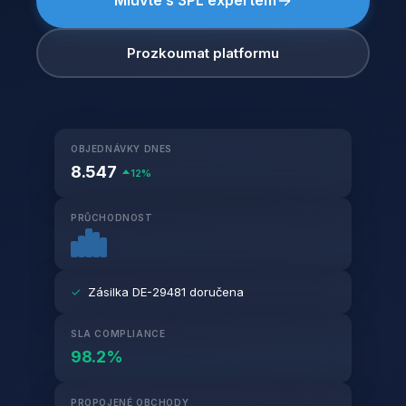
Mluvte s 3PL expertem
Prozkoumat platformu
OBJEDNÁVKY DNES
8.547
12%
PRŮCHODNOST
✓
Zásilka DE-29481 doručena
SLA COMPLIANCE
98.2%
PROPOJENÉ OBCHODY