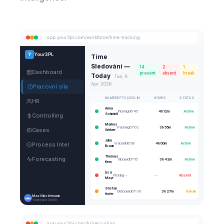
app.your3pl.com/workforce/time-tracking
Your3PL
Y
Time
Sledování —
14
2
1
Dashboard
present
absent
break
Today
Tue, 8
Apr 2026
Pracovní síla
NAME
DEPT
CLOCK IN
HOURS
STATUS
HR
Anna
Picking
06:45
4h 12m
Active
Schmidt
Controlling
Markus
Packing
07:02
3h 55m
Active
Cases
Weber
Julia
Vrácení
06:58
4h 00m
Active
Process Intel
Braun
Thomas
Forecasting
Inbound
07:15
3h 42m
Active
Kern
Lisa
Picking
—
—
Absent
Mayr
Stefan
Outbound
07:30
3h 27m
Break
Hofer
Max Mustermann
MM
Yourbrand GmbH
app.your3pl.com/hr/recruiting