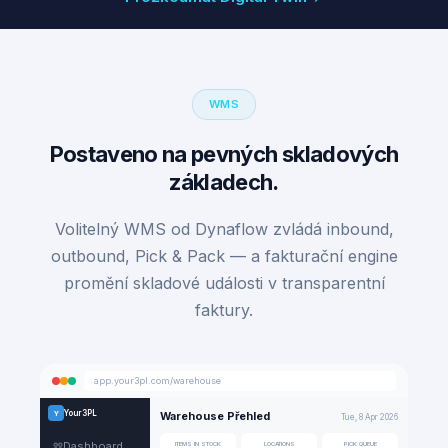
WMS
Postaveno na pevných skladových
základech.
Volitelný WMS od Dynaflow zvládá inbound,
outbound, Pick & Pack — a fakturační engine
promění skladové události v transparentní
faktury.
app.your3pl.com/warehouse
Your3PL
Y
Warehouse Přehled
Tue, 8 Apr 2026
Dashboard
ITEMS IN STOCK
LOCATIONS
PICK QUEUE