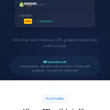
\& další
CARRIER
✓ připojeno
Důvěřují nám rostoucí 3PL poskytovatelé po
celé Evropě.
Poháněno AI
Videoanalýza · Monitorování procesů · Předpověď
poptávky · Inteligentní směrování
PLATFORMA