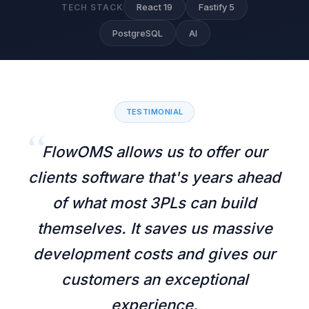
React 19
Fastify 5
TECH STACK
PostgreSQL
AI
TESTIMONIAL
“
FlowOMS allows us to offer our
clients software that's years ahead
of what most 3PLs can build
themselves. It saves us massive
development costs and gives our
customers an exceptional
experience.