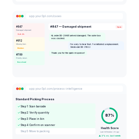
app.your3pl.com/cases
#847 — Damaged shipment
#847
Open
Damaged shipment
SLA 2h
Hi, order DE-29481 arrived damaged. The outer box
was crushed.
#912
Missing item
I'm sorry to hear that. I've initiated a replacement.
Sledování: DE-31022
Medium
Thank you for the quick response!
#789
Priority return
Resolved
app.your3pl.com/process-intelligence
Standard Picking Process
Step 1: Scan barcode
Step 2: Verify quantity
87%
Step 3: Place in bin
Step 4: Confirm on scanner
Health Score
Step 5: Move to packing
Last AI Review: 2h ago
▲ 3% vs. last week