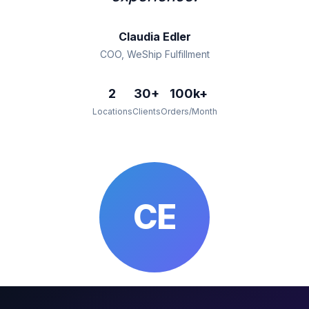
Claudia Edler
COO, WeShip Fulfillment
2
30+
100k+
Locations
Clients
Orders/Month
CE