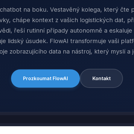
chatbot na boku. Vestavěný kolega, který čte p
ky, chápe kontext z vašich logistických dat, př
ědi, řeší rutinní případy autonomně a eskaluje 
je lidský úsudek. FlowAI transformuje vaši plat
oje zobrazujícího data na nástroj, který myslí a 
Prozkoumat FlowAI
Kontakt