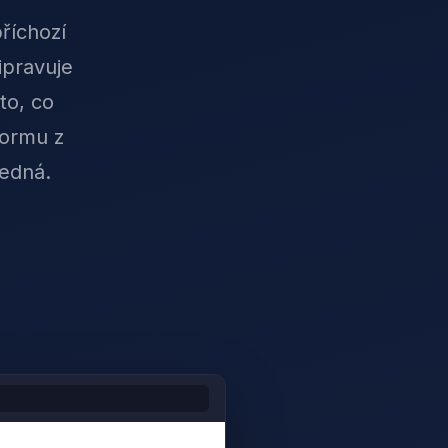
říchozí
ipravuje
to, co
formu z
jedná.