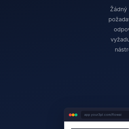
Žádný 
požadav
odpov
vyžadu
nástr
app.your3pl.com/flowai