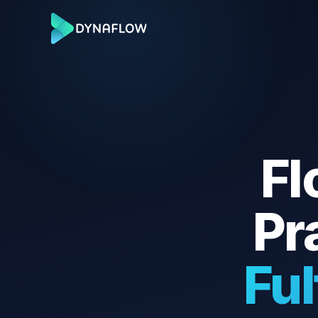
Fl
Pr
Ful