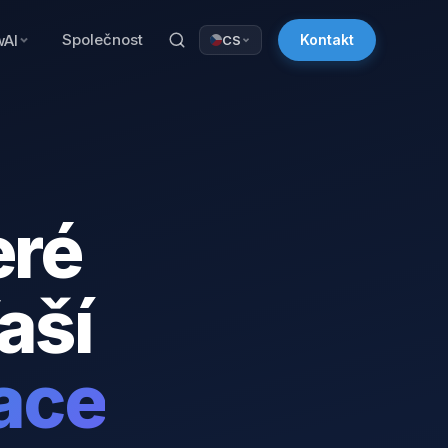
Společnost
wAI
Kontakt
CS
eré
aší
race