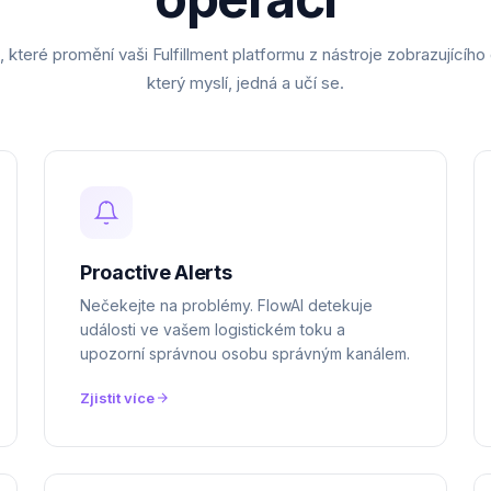
operaci
které promění vaši Fulfillment platformu z nástroje zobrazujícího d
který myslí, jedná a učí se.
Proactive Alerts
Nečekejte na problémy. FlowAI detekuje
události ve vašem logistickém toku a
upozorní správnou osobu správným kanálem.
Zjistit více