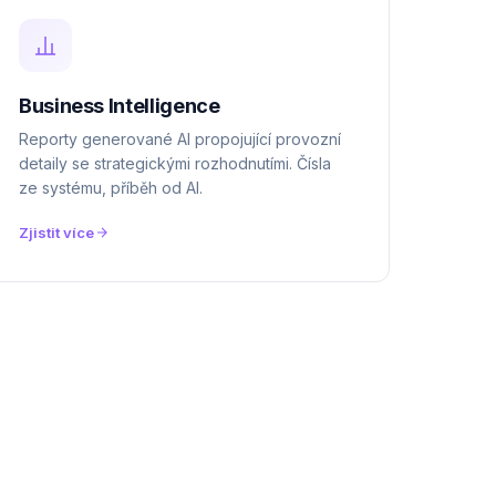
Business Intelligence
Reporty generované AI propojující provozní
detaily se strategickými rozhodnutími. Čísla
ze systému, příběh od AI.
Zjistit více