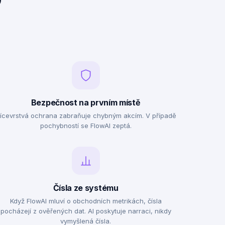
o
Bezpečnost na prvním místě
ícevrstvá ochrana zabraňuje chybným akcím. V případě
pochybností se FlowAI zeptá.
Čísla ze systému
Když FlowAI mluví o obchodních metrikách, čísla
pocházejí z ověřených dat. AI poskytuje narraci, nikdy