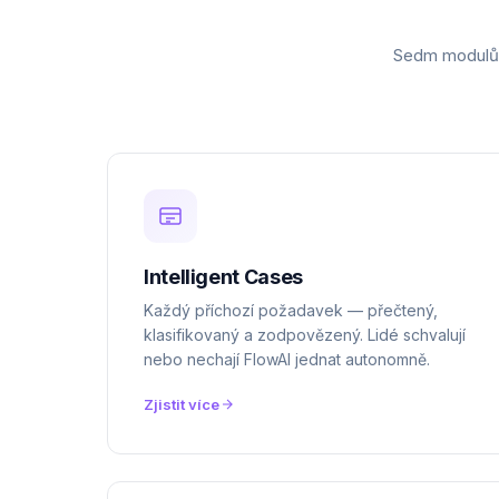
Sedm modulů, 
Intelligent Cases
Každý příchozí požadavek — přečtený,
klasifikovaný a zodpovězený. Lidé schvalují
nebo nechají FlowAI jednat autonomně.
Zjistit více