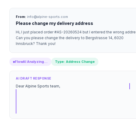
From:
info@alpine-sports.com
Please change my delivery address
Hi, I just placed order #AS-20260524 but I entered the wrong addre
Can you please change the delivery to Bergstrasse 14, 6020
Innsbruck? Thank you!
FlowAI Analyzing...
Type: Address Change
AI DRAFT RESPONSE
Dear Alpine Sports team,
We have updated the
delivery address for
order #AS-20260524 to: Bergstrasse 14,
6020 Innsbruck, Austria. The shipment is
scheduled for dispatch today.