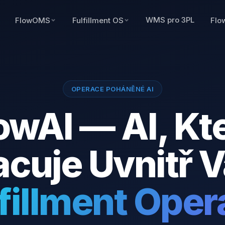
WMS pro 3PL
FlowOMS
Fulfillment OS
Flo
OPERACE POHÁNĚNÉ AI
owAI — AI, Kt
acuje Uvnitř V
fillment Ope