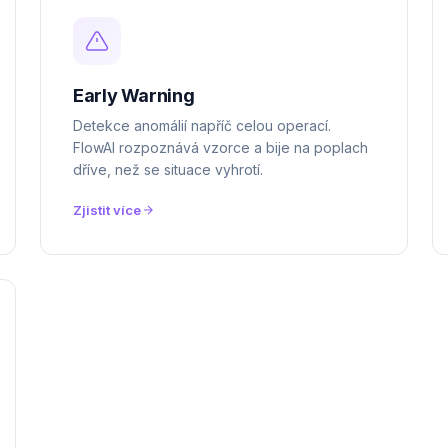
Early Warning
Detekce anomálií napříč celou operací.
FlowAI rozpoznává vzorce a bije na poplach
dříve, než se situace vyhrotí.
Zjistit více