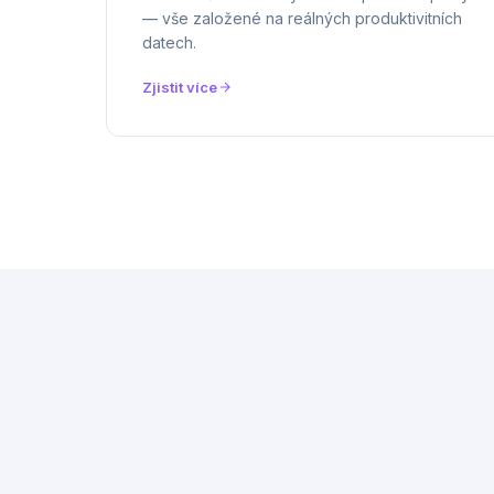
Inbound časové sloty a denní pracovní plány
— vše založené na reálných produktivitních
datech.
Zjistit více