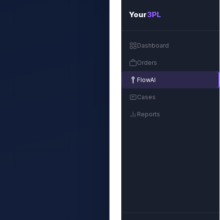
Your
3PL
Dashboard
Orders
FlowAI
Cases
Reports