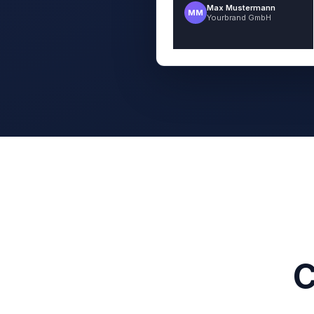
Max Mustermann
MM
Yourbrand GmbH
C