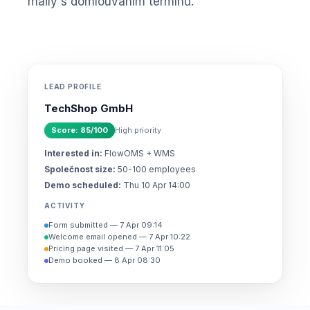
maily s domlouváním termínů.
LEAD PROFILE
TechShop GmbH
Score: 85/100
High priority
Interested in:
FlowOMS + WMS
Společnost size:
50-100 employees
Demo scheduled:
Thu 10 Apr 14:00
ACTIVITY
Form submitted — 7 Apr 09:14
Welcome email opened — 7 Apr 10:22
Pricing page visited — 7 Apr 11:05
Demo booked — 8 Apr 08:30