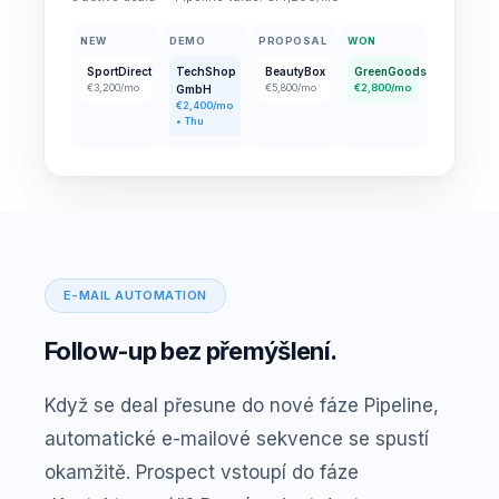
NEW
DEMO
PROPOSAL
WON
SportDirect
TechShop
BeautyBox
GreenGoods
€3,200/mo
€5,800/mo
€2,800/mo
GmbH
€2,400/mo
• Thu
E-MAIL AUTOMATION
Follow-up bez přemýšlení.
Když se deal přesune do nové fáze Pipeline,
automatické e-mailové sekvence se spustí
okamžitě. Prospect vstoupí do fáze