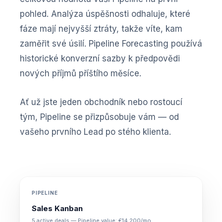
pohled. Analýza úspěšnosti odhaluje, které
fáze mají nejvyšší ztráty, takže víte, kam
zaměřit své úsilí. Pipeline Forecasting používá
historické konverzní sazby k předpovědi
nových příjmů příštího měsíce.
Ať už jste jeden obchodník nebo rostoucí
tým, Pipeline se přizpůsobuje vám — od
vašeho prvního Lead po stého klienta.
PIPELINE
Sales Kanban
5 active deals — Pipeline value: €14,200/mo