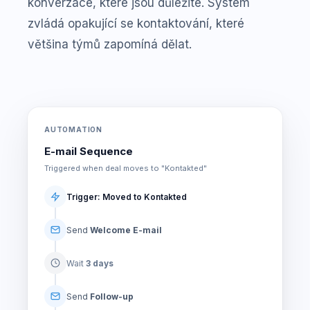
konverzace, které jsou důležité. Systém
zvládá opakující se kontaktování, které
většina týmů zapomíná dělat.
AUTOMATION
E-mail Sequence
Triggered when deal moves to "Kontakted"
Trigger: Moved to Kontakted
Send
Welcome E-mail
Wait
3 days
Send
Follow-up