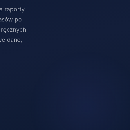
e raporty
pasów po
 ręcznych
we dane,