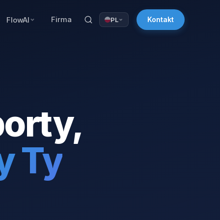
Firma
FlowAI
Kontakt
PL
orty,
y Ty