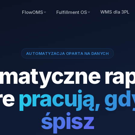
WMS dla 3PL
FlowOMS
Fulfillment OS
AUTOMATYZACJA OPARTA NA DANYCH
matyczne rap
re
pracują, gd
śpisz