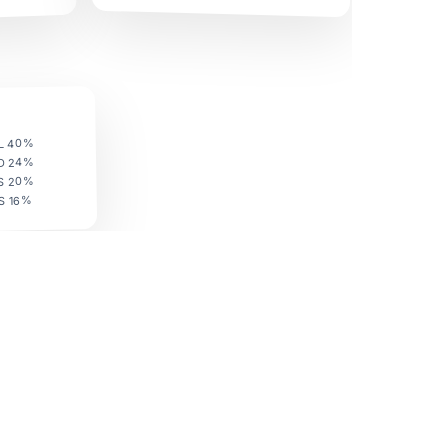
L 40%
D 24%
S 20%
S 16%