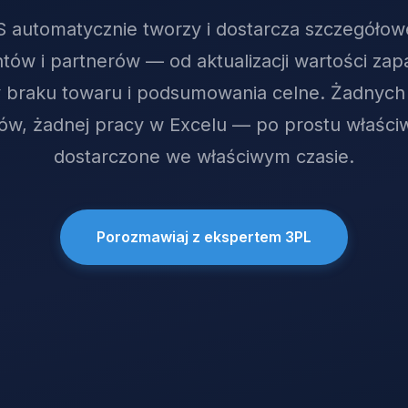
automatycznie tworzy i dostarcza szczegółow
entów i partnerów — od aktualizacji wartości za
 braku towaru i podsumowania celne. Żadnych
ów, żadnej pracy w Excelu — po prostu właści
dostarczone we właściwym czasie.
Porozmawiaj z ekspertem 3PL