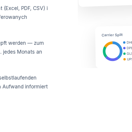
 (Excel, PDF, CSV) i
eferowanych
Carrier Split
üpft werden — zum
DH
DP
1. jedes Monats an
GL
UP
selbstlaufenden
n Aufwand informiert