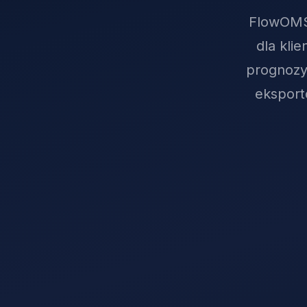
FlowOMS 
dla kli
prognozy
eksport