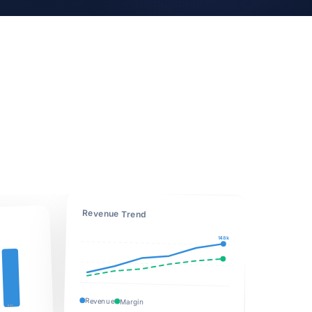
Revenue Trend
148k
Revenue
Margin
Jun