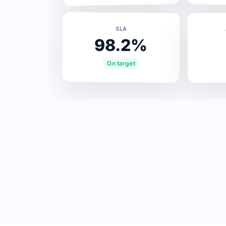
SLA
98.2%
On target