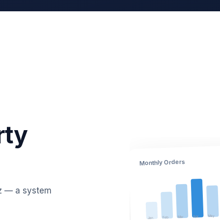
rty
Monthly Orders
az — a system
May
Apr
Mar
Feb
Jan