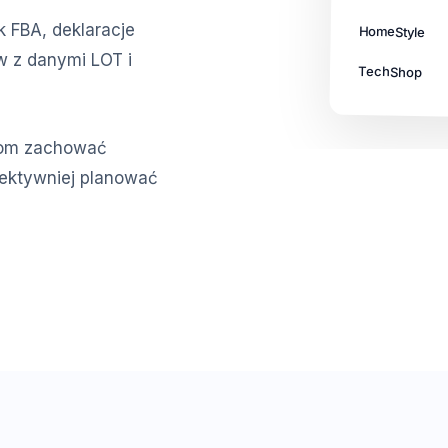
FBA, deklaracje
HomeStyle
w z danymi LOT i
TechShop
ntom zachować
fektywniej planować