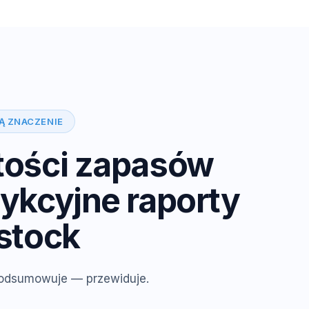
Ą ZNACZENIE
tości zapasów
ykcyjne raporty
stock
podsumowuje — przewiduje.