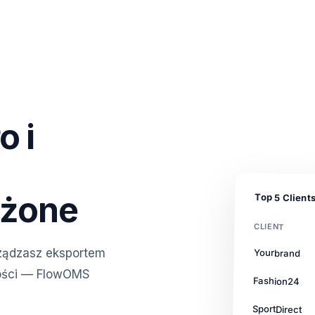
o i
użone
Top 5 Client
CLIENT
ządzasz eksportem
Yourbrand
ności — FlowOMS
Fashion24
SportDirect