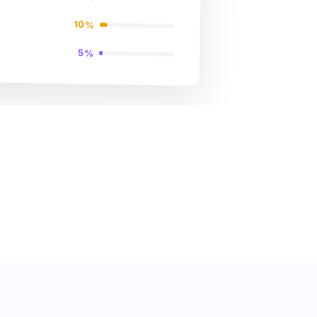
10%
5%