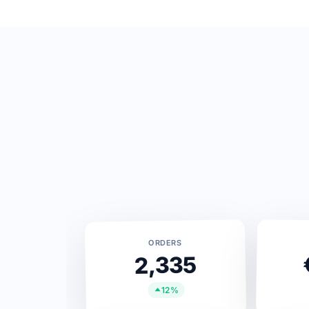
ORDERS
2,335
12%