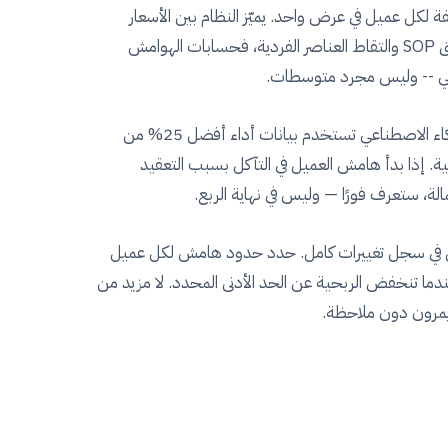
فة لكل عميل في عرض واحد. يميّز النظام بين الأسعار
الثابتة للتعبئة الجماعية وفق SOP والتقاط العناصر الفردية، فحسابات الهوامش
ي -- وليس مجرد متوسطات.
معايير الوقت المدعومة بالذكاء الاصطناعي تستخدم بيانات أداء أفضل 25% من
. إذا بدأ هامش العميل في التآكل بسبب التعقيد
عمالة، ستعرف فورًا — وليس في نهاية الربع.
ّل في سجل تغييرات كامل. حدد حدود هامش لكل عميل
ندما تنخفض الربحية عن الحد الأدنى المحدد. لا مزيد من
 يمرون دون ملاحظة.