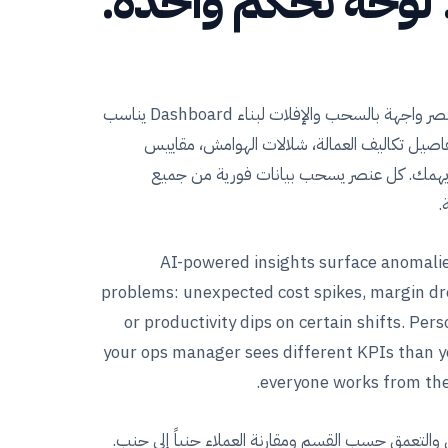
. لوحة تحكم واحدة.
اختر من أكثر من 18 نوع عنصر واجهة بالسحب والإفلات لبناء Dashboard يناسب
تفاصيل تكاليف العمالة، شلالات الهوامش، مقاييس
ما يهمك. كل عنصر يسحب بيانات فورية من جميع
.
AI-powered insights surface anomali
problems: unexpected cost spikes, margin drop
or productivity dips on certain shifts. Pe
your ops manager sees different KPIs than yo
everyone works from the
والتعمق حسب القسم ومقارنة العملاء جنباً إلى جنب.