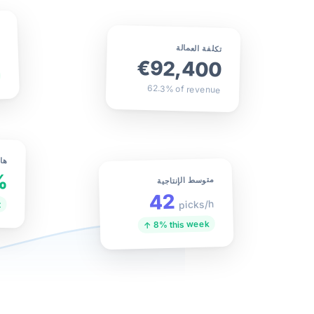
0
تكلفة العمالة
€92,400
62.3% of revenue
ها
%
متوسط الإنتاجية
42
picks/h
t
↑ 8% this week