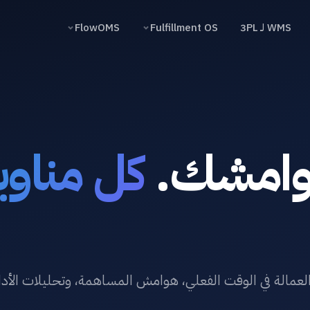
WMS لـ 3PL
Fulfillment OS
FlowOMS
وامشك.
كل مناوب
العمالة في الوقت الفعلي، هوامش المساهمة، وتحليلات الأدا