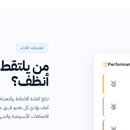
تحليلات الأداء
من يلتقط 
Performan
أنظف؟
🥇
تتبّع كفاءة الالتقاط والت
🥈
كيف يؤدي كل عضو فريق مقارن
الاتجاهات الأسبوعية والش
🥉