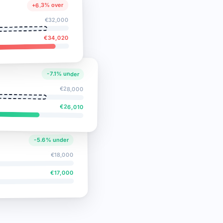
+6.3% over
€32,000
€34,020
-7.1% under
€28,000
€26,010
-5.6% under
€18,000
€17,000