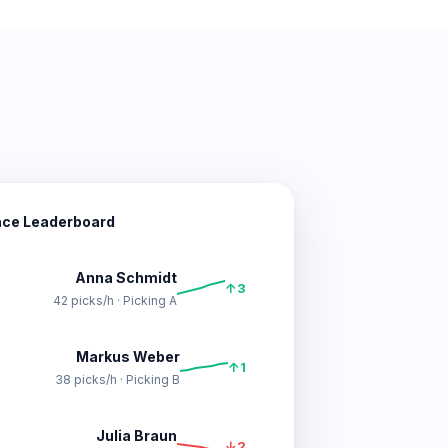
ce Leaderboard
Anna Schmidt
↑3
42 picks/h · Picking A
Markus Weber
↑1
38 picks/h · Picking B
Julia Braun
↓2