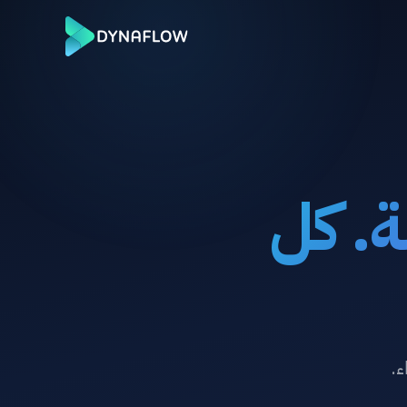
ة. كل
ء.