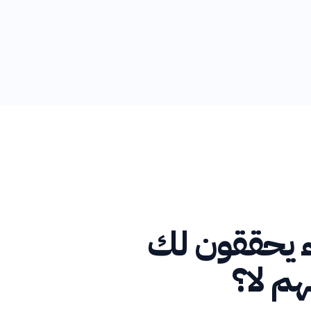
ء يحققون لك
يهم لا؟