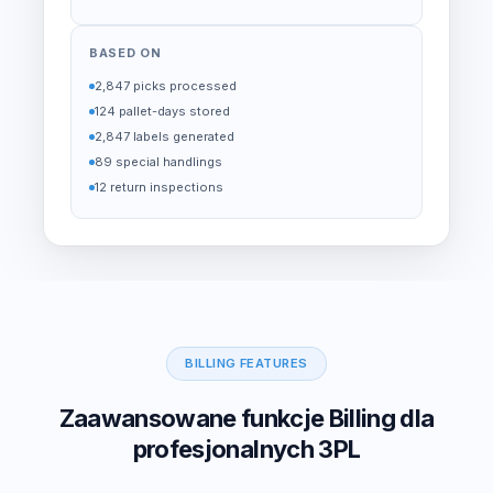
BASED ON
2,847 picks processed
124 pallet-days stored
2,847 labels generated
89 special handlings
12 return inspections
BILLING FEATURES
Zaawansowane funkcje Billing dla
profesjonalnych 3PL