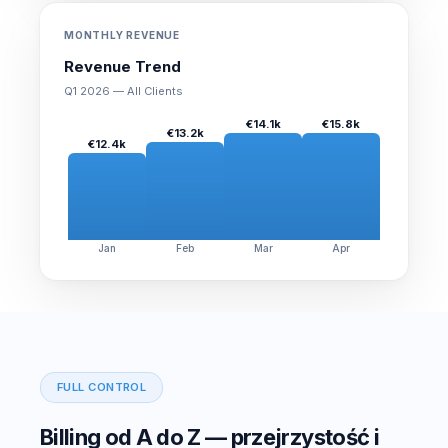
MONTHLY REVENUE
Revenue Trend
Q1 2026 — All Clients
€14.1k
€15.8k
€13.2k
€12.4k
Jan
Feb
Mar
Apr
FULL CONTROL
Billing od A do Z — przejrzystość i