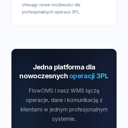
oferując nowe możliwości dla
profesjonalnych operacji 3PL.
Jedna platforma dla
nowoczesnych
operacji 3PL
FlowOMS i nasz WMS łączą
operacje, dane i komunikację z
klientami w jednym profesjonalnym
systemie.