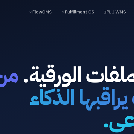
WMS لـ 3PL
Fulfillment OS
FlowOMS
لملفات الورقية.
مرح
راقبها الذكاء
عي.