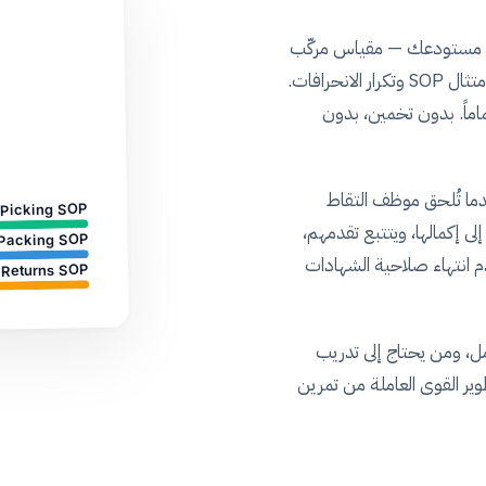
Health Score لكل عملية في مستودعك — مقياس مركّب
من 0 إلى 100% يجمع معدلات الجودة ومعايير السرعة وامتثال SOP وتكرار الانحرافات.
ية بدرجة 45% تحتاج اهتماماً. بدون تخمين، بدون
دما تُلحق موظف التقاط
Picking SOP
لى إكمالها، ويتتبع تقدمهم،
Packing SOP
م انتهاء صلاحية الشهادات
Returns SOP
ل، ومن يحتاج إلى تدريب
ير القوى العاملة من تمرين