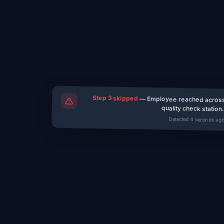
Correct
REC
REFERENCE
LIVE FEED
Step 3 skipped
— Employee reached across 
quality check statio
Detected 4 seconds ago