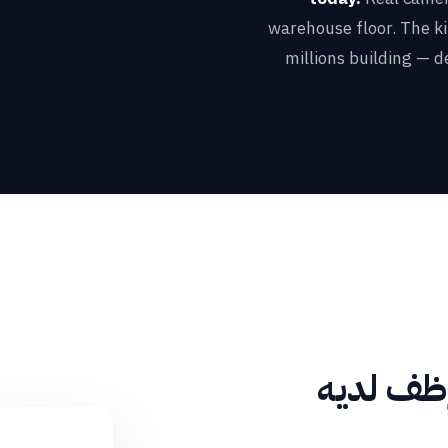
warehouse floor. The ki
millions building — 
وظف لديه