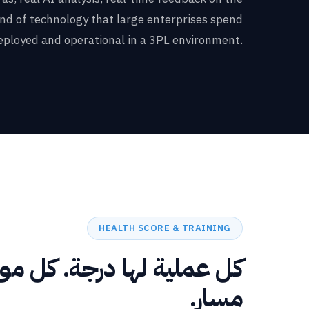
nd of technology that large enterprises spend
deployed and operational in a 3PL environment.
HEALTH SCORE & TRAINING
كل عملية لها درجة. كل م
مسار.