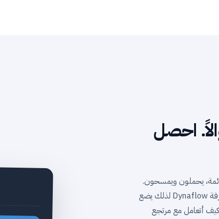
لاً. احصل
ئمة، يحملون ويمسحون.
لذلك يضع Dynaflow معرفة SOP في Telegram — التطبيق الموجود بالفعل على
كيف أتعامل مع مرتجع