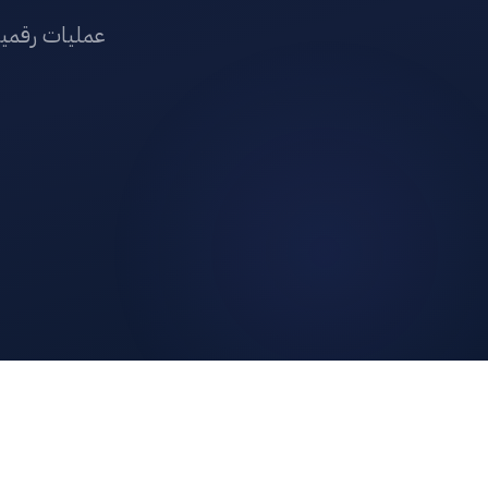
عمليات رقمية، تحليل فيديو،  Score