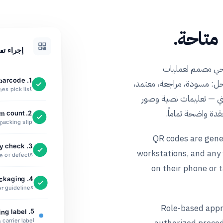
متاحة.
إجراء تع
دل Dynaflow الملفات وملفات PDF بنظام SOP حي مصمم لعمليات
Scan order barcode
.
. كل إجراء يتبع دورة حياة منظمة من 5 مراحل: مسودة، مراجعة، معتمد،
hes pick list
 — تعليمات نصية وصور
دة واضحة تماماً.
2. Verify item count
packing slip
QR codes are gene
3. Quality check
workstations, and any 
e or defects
on their phone or 
4. Select packaging
r guidelines
Role-based appr
Apply shipping label
.
 carrier label