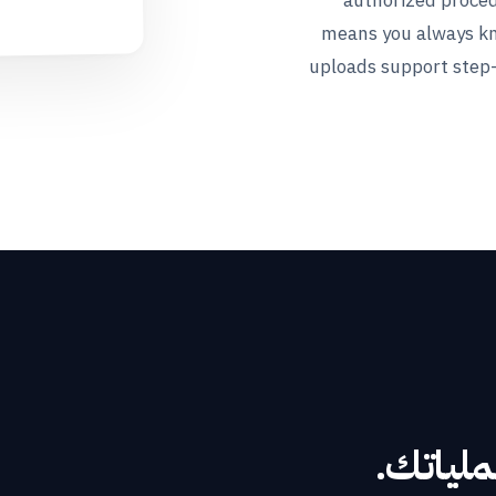
authorized procedu
means you always k
uploads support step-
ملياتك.