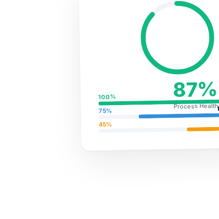
87%
100%
Process Health
75%
45%