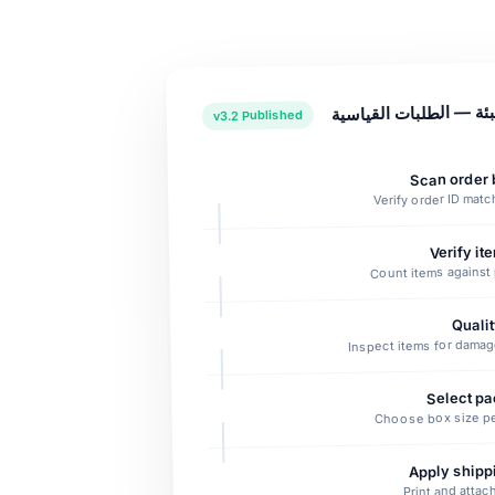
بئة — الطلبات القياسية
v3.2 Published
1
Verify order ID matc
Count items against 
Inspect items for damag
Choose box size pe
5
Print and attach