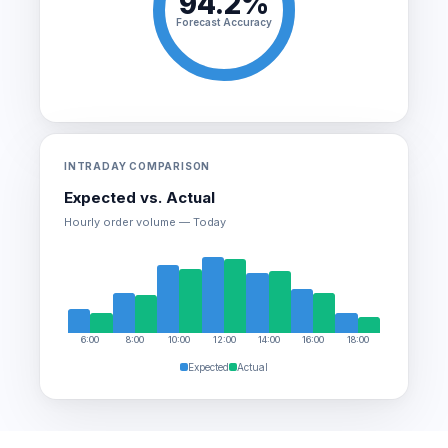
94.2%
Forecast Accuracy
INTRADAY COMPARISON
Expected vs. Actual
Hourly order volume — Today
6:00
8:00
10:00
12:00
14:00
16:00
18:00
Expected
Actual