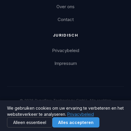
Over ons
Contact
JURIDISCH
Privacybeleid
Impressum
© 2026 Dynaflow Technology GmbH. Alle rechten
voorbehouden.
We gebruiken cookies om uw ervaring te verbeteren en het
websiteverkeer te analyseren.
Privacybeleid
Cookie-instellingen
Privacybeleid
Impressum
Alleen essentieel
Alles accepteren