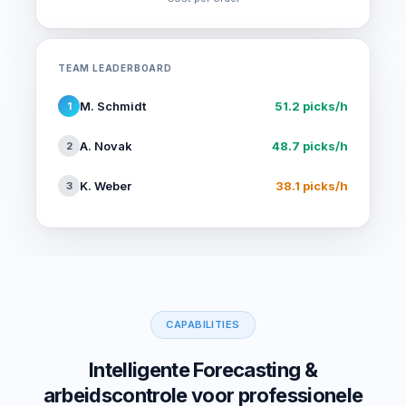
TEAM LEADERBOARD
M. Schmidt
51.2 picks/h
1
A. Novak
48.7 picks/h
2
K. Weber
38.1 picks/h
3
CAPABILITIES
Intelligente Forecasting &
arbeidscontrole voor professionele