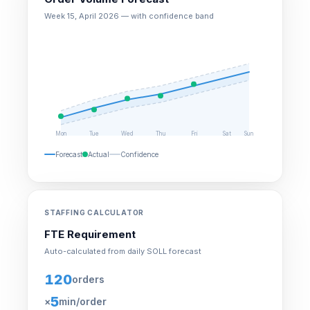
Week 15, April 2026 — with confidence band
Mon
Tue
Wed
Thu
Fri
Sat
Sun
Forecast
Actual
Confidence
STAFFING CALCULATOR
FTE Requirement
Auto-calculated from daily SOLL forecast
120
orders
5
×
min/order