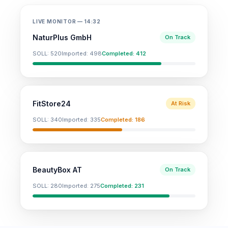
LIVE MONITOR — 14:32
NaturPlus GmbH
On Track
SOLL: 520
Imported: 498
Completed: 412
FitStore24
At Risk
SOLL: 340
Imported: 335
Completed: 186
BeautyBox AT
On Track
SOLL: 280
Imported: 275
Completed: 231