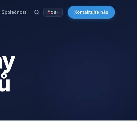
Společnost
Kontaktujte nás
CS
ny
ů