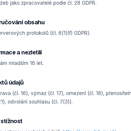
žeb jako zpracovatelé podle čl. 28 GDPR.
oručování obsahu
rverových protokolů (čl. 6(1)(f) GDPR).
rmace a nezletilí
ám mladším 16 let.
ktů údajů
prava (čl. 16), výmaz (čl. 17), omezení (čl. 18), přenositel
21), odvolání souhlasu (čl. 7(3)).
 stížnost