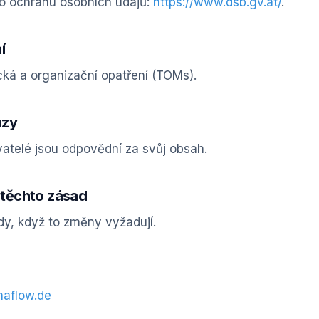
o ochranu osobních údajů:
https://www.dsb.gv.at/
.
í
cká a organizační opatření (TOMs).
azy
vatelé jsou odpovědní za svůj obsah.
 těchto zásad
dy, když to změny vyžadují.
aflow.de