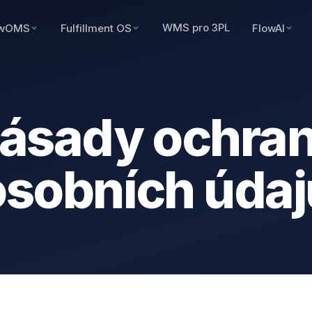
WMS pro 3PL
owOMS
Fulfillment OS
FlowAI
ásady ochra
osobních údaj