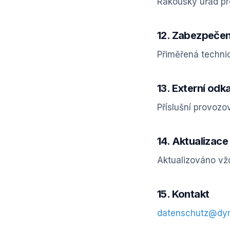
Rakouský úřad pr
12. Zabezpečen
Přiměřená techni
13. Externí odk
Příslušní provozo
14. Aktualizace
Aktualizováno vž
15. Kontakt
datenschutz@dyn