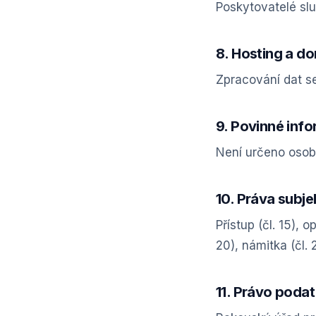
Poskytovatelé slu
8. Hosting a d
Zpracování dat se
9. Povinné info
Není určeno osob
10. Práva subje
Přístup (čl. 15), o
20), námitka (čl. 
11. Právo podat