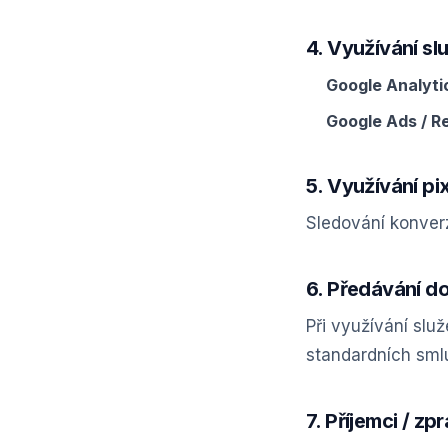
4. Využívání s
Google Analyti
Google Ads / R
5. Využívání p
Sledování konverz
6. Předávání do
Při využívání sl
standardních sml
7. Příjemci / zp