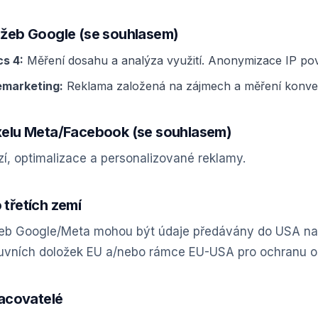
lužeb Google (se souhlasem)
cs 4:
Měření dosahu a analýza využití. Anonymizace IP po
emarketing:
Reklama založená na zájmech a měření konver
ixelu Meta/Facebook (se souhlasem)
í, optimalizace a personalizované reklamy.
 třetích zemí
užeb Google/Meta mohou být údaje předávány do USA na
uvních doložek EU a/nebo rámce EU-USA pro ochranu o
racovatelé