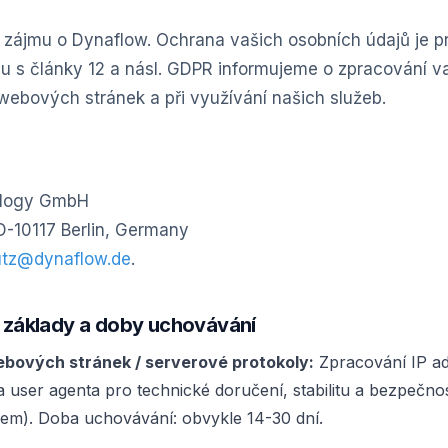
zájmu o Dynaflow. Ochrana vašich osobních údajů je pr
u s články 12 a násl. GDPR informujeme o zpracování va
webových stránek a při využívání našich služeb.
ology GmbH
D-10117 Berlin, Germany
utz@dynaflow.de
.
ní základy a doby uchovávání
bových stránek / serverové protokoly:
Zpracování IP ad
a user agenta pro technické doručení, stabilitu a bezpečnos
em). Doba uchovávání: obvykle 14-30 dní.