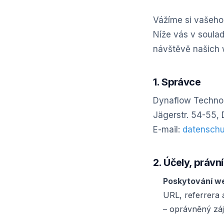
Vážíme si vašeho 
Níže vás v soulad
návštěvě našich 
1. Správce
Dynaflow Techn
Jägerstr. 54-55, 
E-mail:
datensch
2. Účely, práv
Poskytování we
URL, referrera 
– oprávněný záj