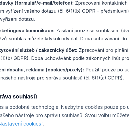
davky (formulář/e-mail/telefon):
Zpracování kontaktních 
m vyřízení vašeho dotazu (čl. 6(1)(b) GDPR – předsmluvní
vyřízení dotazu.
rketingová komunikace:
Zasílání pouze se souhlasem (dvoj
Svůj souhlas můžete kdykoli odvolat. Doba uchovávání: do 
ytování služeb / zákaznický účet:
Zpracování pro plnění 
6(1)(b) GDPR). Doba uchovávání: podle zákonných lhůt pr
ení dosahu, reklama (cookies/pixely):
Použití pouze po ud
 našeho nástroje pro správu souhlasů (čl. 6(1)(a) GDPR).
práva souhlasů
s a podobné technologie. Nezbytné cookies pouze po u
našeho nástroje pro správu souhlasů. Svou volbu můžete
Nastavení cookies"
.