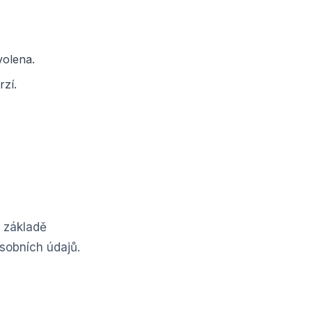
volena.
zí.
 základě
sobních údajů.