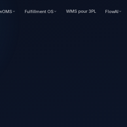
WMS pour 3PL
owOMS
Fulfillment OS
FlowAI