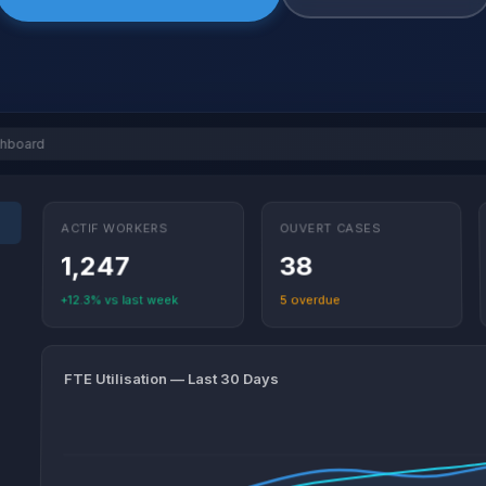
shboard
ACTIF WORKERS
OUVERT CASES
1,247
38
+12.3% vs last week
5 overdue
FTE Utilisation — Last 30 Days