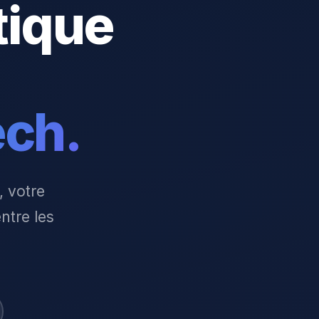
tique
ech.
, votre
ntre les