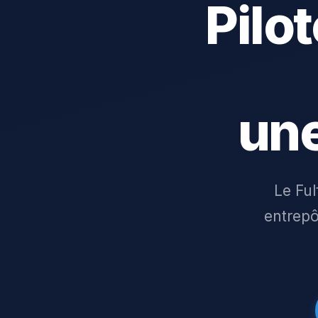
Pilo
un
Le Ful
entrepô