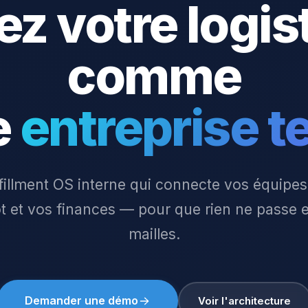
tez votre logis
comme
e
entreprise t
fillment OS interne qui connecte vos équipes
t et vos finances — pour que rien ne passe e
mailles.
Demander une démo
Voir l'architecture