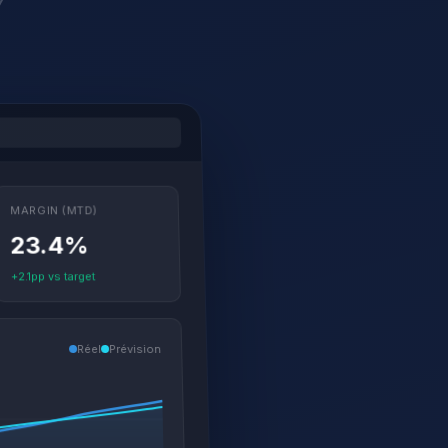
MARGIN (MTD)
23.4%
+2.1pp vs target
Réel
Prévision