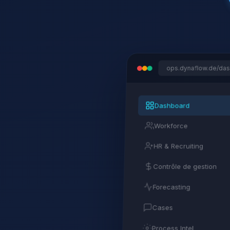
ops.dynaflow.de/da
Dashboard
Workforce
HR & Recruiting
Contrôle de gestion
Forecasting
Cases
Process Intel